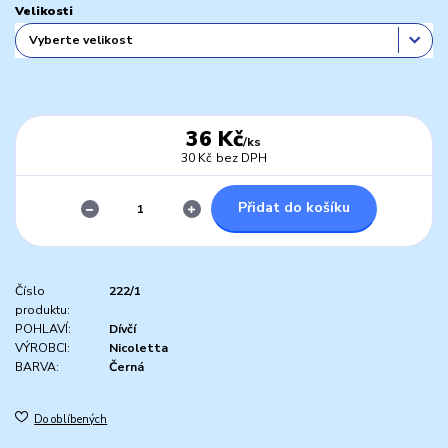
Velikosti
36 Kč
/
ks
30 Kč
bez DPH
Přidat do košíku
Číslo
222/1
produktu:
POHLAVÍ:
Dívčí
VÝROBCI:
Nicoletta
BARVA:
Černá
Do oblíbených