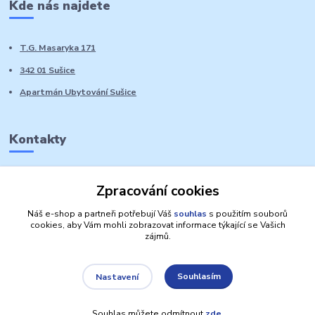
Kde nás najdete
T.G. Masaryka 171
342 01 Sušice
Apartmán Ubytování Sušice
Kontakty
Marie Sedláčková
Zpracování cookies
+420 776 728 764
Volat PO-NE do 21 hodin
Náš e-shop a partneři potřebují Váš
souhlas
s použitím souborů
cookies, aby Vám mohli zobrazovat informace týkající se Vašich
zájmů.
Souhlasím
Nastavení
Autorská práva: Obchůdek Lucinka
Souhlas můžete odmítnout
zde
.