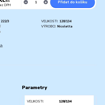
/
ks
Přidat do košíku
ez DPH
222/3
VELIKOSTI:
128/134
í
VÝROBCI:
Nicoletta
á
ch
Parametry
VELIKOSTI
128/134