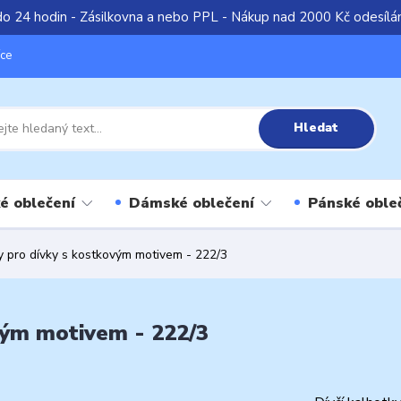
do 24 hodin - Zásilkovna a nebo PPL - Nákup nad 2000 Kč odesíl
íce
Hledat
é oblečení
Dámské oblečení
Pánské oble
y pro dívky s kostkovým motivem - 222/3
vým motivem - 222/3