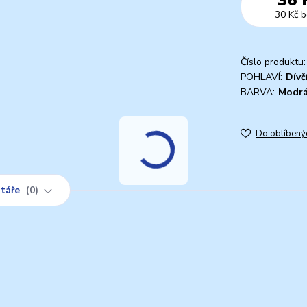
30 Kč
b
Číslo produktu:
POHLAVÍ:
Dívč
BARVA:
Modr
Do oblíbený
táře
0