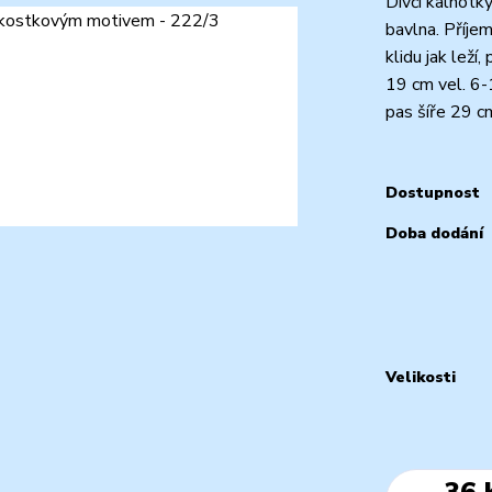
Dívčí kalhotk
bavlna. Příj
klidu jak lež
19 cm vel. 6
pas šíře 29 c
Dostupnost
Doba dodání
Velikosti
36 