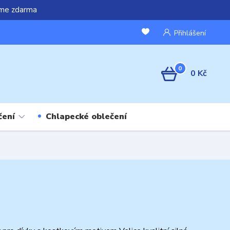
áme zdarma
Přihlášení
0
0 Kč
čení
Chlapecké oblečení