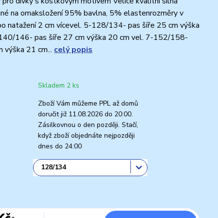
y pro dívky s kostkovým motivem Velice kvalitní silná
emné na omaksložení 95% bavlna, 5% elastenrozměry v
í, po natažení 2 cm vícevel. 5-128/134- pas šíře 25 cm výška
-140/146- pas šíře 27 cm výška 20 cm vel. 7-152/158-
m výška 21 cm...
celý popis
Skladem 2 ks
Zboží Vám můžeme PPL až domů
doručit již 11.08.2026 do 20:00.
Zásilkovnou o den později. Stačí,
když zboží objednáte nejpozději
dnes do 24:00
Kč