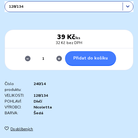
39 Kč
/
ks
32 Kč
bez DPH
Přidat do košíku
Číslo
240/14
produktu:
VELIKOSTI:
128/134
POHLAVÍ:
Dívčí
VÝROBCI:
Nicoletta
BARVA:
Šedá
Do oblíbených