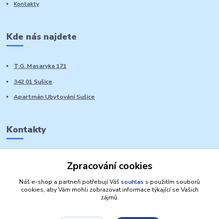
Kontakty
Kde nás najdete
T.G. Masaryka 171
342 01 Sušice
Apartmán Ubytování Sušice
Kontakty
Marie Sedláčková
Zpracování cookies
+420 776 728 764
Volat PO-NE do 21 hodin
Náš e-shop a partneři potřebují Váš
souhlas
s použitím souborů
cookies, aby Vám mohli zobrazovat informace týkající se Vašich
zájmů.