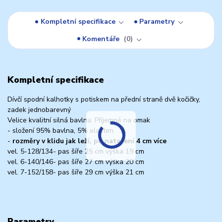
Kompletní specifikace
Parametry
Komentáře
0
Kompletní specifikace
Dívčí spodní kalhotky s potiskem na přední straně dvě kočičky,
zadek jednobarevný
Velice kvalitní silná bavlna. Příjemné na omak
- složení 95% bavlna, 5% elasten
-
rozměry v klidu jak leží, po natažení 4 cm více
vel. 5-128/134- pas šíře 25 cm výška 19 cm
vel. 6-140/146- pas šíře 27 cm výška 20 cm
vel. 7-152/158- pas šíře 29 cm výška 21 cm
Parametry