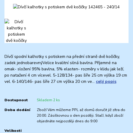
Dívčí spodní kalhotky s potiskem na přední straně dvě kočičky,
zadek jednobarevnýVelice kvalitní silná bavlna. Příjemné na
omak- složení 95% bavlna, 5% elasten- rozměry v klidu jak leží,
po natažení 4 cm vícevel. 5-128/134- pas šíře 25 cm výška 19 cm
vel. 6-140/146- pas šíře 27 cm výška 20 cm ve...
celý popis
Dostupnost
Skladem 2 ks
Doba dodání
Zboží Vám můžeme PPL až domů doručit již zítra do
20:00. Zásilkovnou o den později. Stačí, když zboží
objednáte nejpozději dnes do 9:00
Velikosti