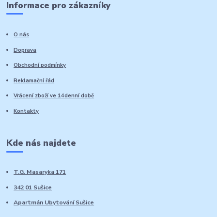
Informace pro zákazníky
O nás
Doprava
Obchodní podmínky
Reklamační řád
Vrácení zboží ve 14denní době
Kontakty
Kde nás najdete
T.G. Masaryka 171
342 01 Sušice
Apartmán Ubytování Sušice