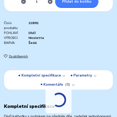
Přidat do košíku
Číslo
218/61
produktu:
POHLAVÍ:
Dívčí
VÝROBCI:
Nicoletta
BARVA:
Šedá
Do oblíbených
Kompletní specifikace
Parametry
Komentáře
0
Kompletní specifikace
Dívčí kalhotky s potiskem na předním díle, zadeček jednobarevný,