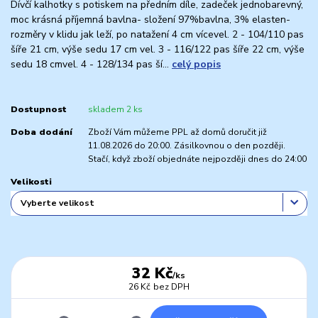
Dívčí kalhotky s potiskem na předním díle, zadeček jednobarevný,
moc krásná příjemná bavlna- složení 97%bavlna, 3% elasten-
rozměry v klidu jak leží, po natažení 4 cm vícevel. 2 - 104/110 pas
šíře 21 cm, výše sedu 17 cm vel. 3 - 116/122 pas šíře 22 cm, výše
sedu 18 cmvel. 4 - 128/134 pas ší...
celý popis
Dostupnost
skladem 2 ks
Doba dodání
Zboží Vám můžeme PPL až domů doručit již
11.08.2026 do 20:00. Zásilkovnou o den později.
Stačí, když zboží objednáte nejpozději dnes do 24:00
Velikosti
32 Kč
/
ks
26 Kč
bez DPH