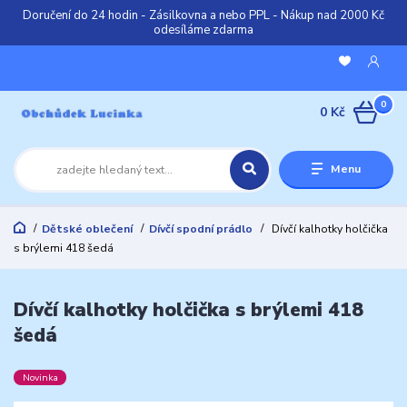
Doručení do 24 hodin - Zásilkovna a nebo PPL - Nákup nad 2000 Kč
odesíláme zdarma
0
0 Kč
Menu
Dětské oblečení
Dívčí spodní prádlo
Dívčí kalhotky holčička
s brýlemi 418 šedá
Dívčí kalhotky holčička s brýlemi 418
šedá
Novinka