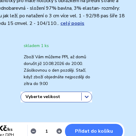
kalhotky pro malé holčičky s obrázkem na přední straně a
jednobarevná - složení 97% bavlna, 3% elastan- rozměry:
 jak leží, po natažení o 3 cm více vel. 1 - 92/98 pas šíře 18
edu 15 cmvel. 2 - 104/110...
celý popis
skladem 1 ks
Zboží Vám můžeme PPL až domů
doručit již 10.08.2026 do 20:00.
Zásilkovnou o den později. Stačí,
když zboží objednáte nejpozději do
zítra do 9:00
Kč
/
ks
Přidat do košíku
ez DPH