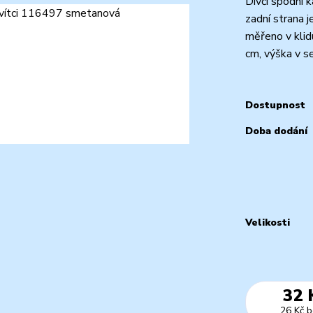
Dívčí spodní 
zadní strana 
měřeno v klidu
cm, výška v s
Dostupnost
Doba dodání
Velikosti
32 
26 Kč
b