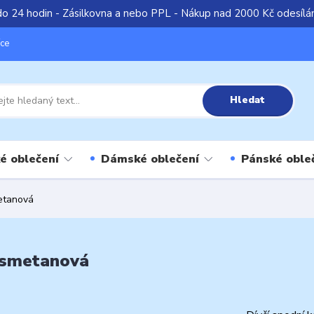
do 24 hodin - Zásilkovna a nebo PPL - Nákup nad 2000 Kč odesíl
íce
Hledat
é oblečení
Dámské oblečení
Pánské oble
metanová
7 smetanová