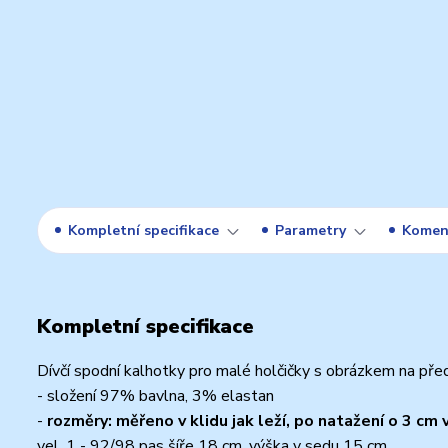
Kompletní specifikace
Parametry
Komen
Kompletní specifikace
Dívčí spodní kalhotky pro malé holčičky s obrázkem na před
- složení 97% bavlna, 3% elastan
-
rozměry: měřeno v klidu jak leží, po natažení o 3 cm 
vel. 1 - 92/98 pas šíře 18 cm, výška v sedu 15 cm