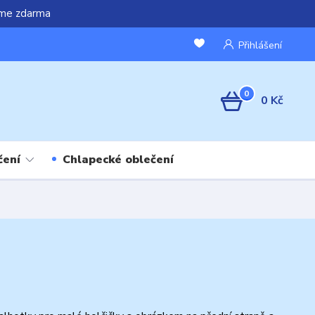
áme zdarma
Přihlášení
0
0 Kč
čení
Chlapecké oblečení