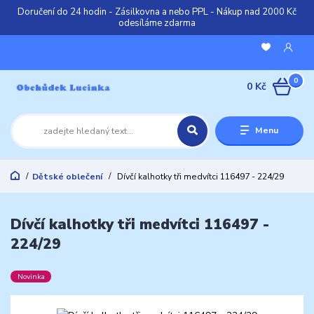
Doručení do 24 hodin - Zásilkovna a nebo PPL - Nákup nad 2000 Kč
odesíláme zdarma
0
0 Kč
Menu
Dětské oblečení
Dívčí kalhotky tři medvítci 116497 - 224/29
Dívčí kalhotky tři medvítci 116497 -
224/29
Novinka