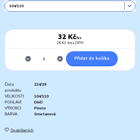
32 Kč
/
ks
26 Kč
bez DPH
Přidat do košíku
Číslo
224/29
produktu:
VELIKOSTI:
104/110
POHLAVÍ:
Dívčí
VÝROBCI:
Pinolo
BARVA:
Smetanová
Do oblíbených