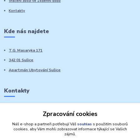
Vrácení zboží ve 14denní době
Kontakty
Kde nás najdete
T.G. Masaryka 171
342 01 Sušice
Apartmán Ubytování Sušice
Kontakty
Marie Sedláčková
Zpracování cookies
+420 776 728 764
Volat PO-NE do 21 hodin
Náš e-shop a partneři potřebují Váš
souhlas
s použitím souborů
cookies, aby Vám mohli zobrazovat informace týkající se Vašich
zájmů.