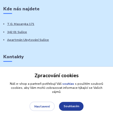
Kde nás najdete
T.G. Masaryka 171
342 01 Sušice
Apartmán Ubytování Sušice
Kontakty
Marie Sedláčková
Zpracování cookies
+420 776 728 764
Volat PO-NE do 21 hodin
Náš e-shop a partneři potřebují Váš
souhlas
s použitím souborů
cookies, aby Vám mohli zobrazovat informace týkající se Vašich
zájmů.
Souhlasím
Nastavení