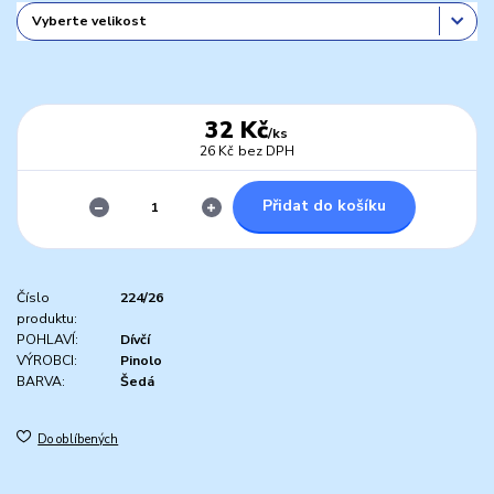
32 Kč
/
ks
26 Kč
bez DPH
Přidat do košíku
Číslo
224/26
produktu:
POHLAVÍ:
Dívčí
VÝROBCI:
Pinolo
BARVA:
Šedá
Do oblíbených