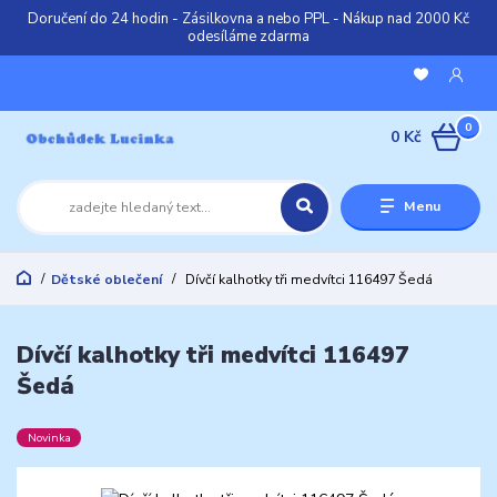
Doručení do 24 hodin - Zásilkovna a nebo PPL - Nákup nad 2000 Kč
odesíláme zdarma
0
0 Kč
Menu
Dětské oblečení
Dívčí kalhotky tři medvítci 116497 Šedá
Dívčí kalhotky tři medvítci 116497
Šedá
Novinka