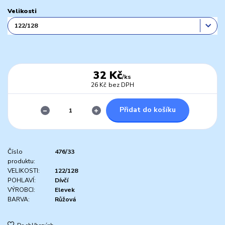
Velikosti
32 Kč
/
ks
26 Kč
bez DPH
Přidat do košíku
Číslo
476/33
produktu:
VELIKOSTI:
122/128
POHLAVÍ:
Dívčí
VÝROBCI:
Elevek
BARVA:
Růžová