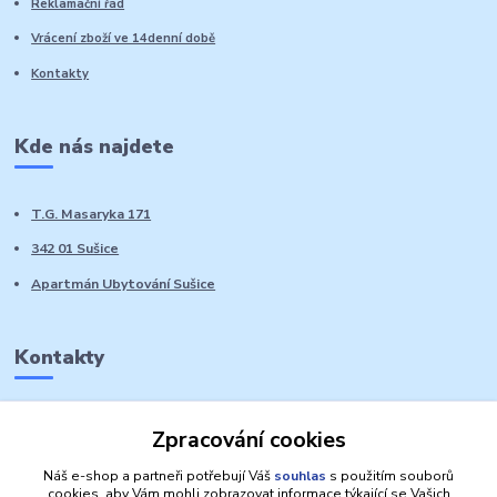
Reklamační řád
Vrácení zboží ve 14denní době
Kontakty
Kde nás najdete
T.G. Masaryka 171
342 01 Sušice
Apartmán Ubytování Sušice
Kontakty
Marie Sedláčková
Zpracování cookies
+420 776 728 764
Volat PO-NE do 21 hodin
Náš e-shop a partneři potřebují Váš
souhlas
s použitím souborů
cookies, aby Vám mohli zobrazovat informace týkající se Vašich