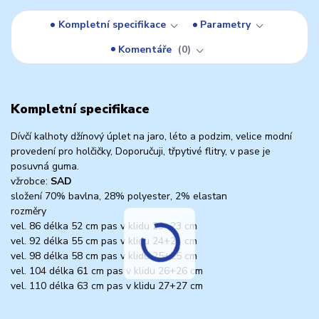
Kompletní specifikace
Parametry
Komentáře
0
Kompletní specifikace
Dívčí kalhoty džínový úplet na jaro, léto a podzim, velice modní
provedení pro holčičky, Doporučuji, třpytivé flitry, v pase je
posuvná guma.
vžrobce:
SAD
složení 70% bavlna, 28% polyester, 2% elastan
rozměry
vel. 86 délka 52 cm pas v klidu 23+23 cm
vel. 92 délka 55 cm pas v klidu 24+24 cm
vel. 98 délka 58 cm pas v klidu 25+25 cm
vel. 104 délka 61 cm pas v klidu 26+26 cm
vel. 110 délka 63 cm pas v klidu 27+27 cm