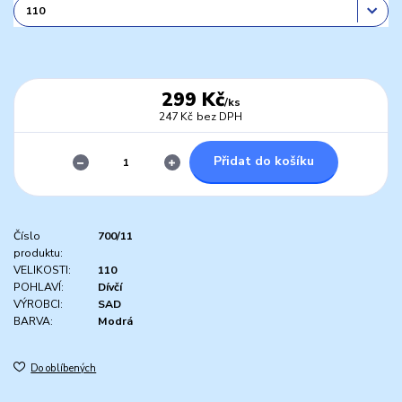
299 Kč
/
ks
247 Kč
bez DPH
Přidat do košíku
Číslo
700/11
produktu:
VELIKOSTI:
110
POHLAVÍ:
Dívčí
VÝROBCI:
SAD
BARVA:
Modrá
Do oblíbených