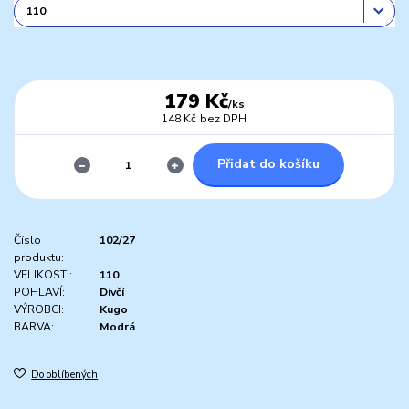
179 Kč
/
ks
148 Kč
bez DPH
Přidat do košíku
Číslo
102/27
produktu:
VELIKOSTI:
110
POHLAVÍ:
Dívčí
VÝROBCI:
Kugo
BARVA:
Modrá
Do oblíbených