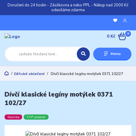
Doručení do 24 hodin - Zásilkovna a nebo PPL - Nákup nad 2000 Kč
odesíláme zdarma
0
0 Kč
Menu
Dětské oblečení
Dívčí klasické legíny motýlek 0371 102/27
Dívčí klasické legíny motýlek 0371
102/27
Novinka
TOP produkt