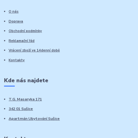
O nás
Doprava
Obchodní podmínky
Reklamační řád
Vrácení zboží ve 14denní době
Kontakty
Kde nás najdete
T.G. Masaryka 171
342 01 Sušice
Apartmán Ubytování Sušice