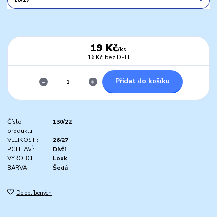
19 Kč
/
ks
16 Kč
bez DPH
Přidat do košíku
Číslo
130/22
produktu:
VELIKOSTI:
26/27
POHLAVÍ:
Dívčí
VÝROBCI:
Look
BARVA:
Šedá
Do oblíbených