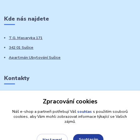
Kde nás najdete
T.G. Masaryka 171
342 01 Sušice
Apartmán Ubytování Sušice
Kontakty
Marie Sedláčková
Zpracování cookies
+420 776 728 764
Volat PO-NE do 21 hodin
Náš e-shop a partneři potřebují Váš
souhlas
s použitím souborů
cookies, aby Vám mohli zobrazovat informace týkající se Vašich
zájmů.
Souhlasím
Nastavení