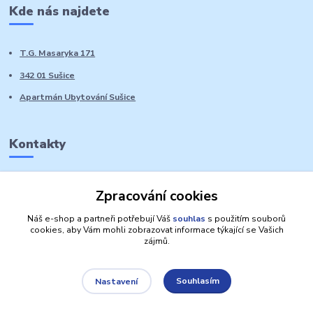
Kde nás najdete
T.G. Masaryka 171
342 01 Sušice
Apartmán Ubytování Sušice
Kontakty
Marie Sedláčková
Zpracování cookies
+420 776 728 764
Volat PO-NE do 21 hodin
Náš e-shop a partneři potřebují Váš
souhlas
s použitím souborů
cookies, aby Vám mohli zobrazovat informace týkající se Vašich
zájmů.
Souhlasím
Nastavení
Autorská práva: Obchůdek Lucinka