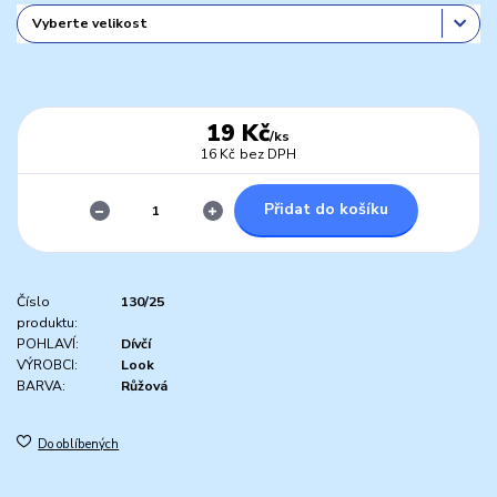
19 Kč
/
ks
16 Kč
bez DPH
Přidat do košíku
Číslo
130/25
produktu:
POHLAVÍ:
Dívčí
VÝROBCI:
Look
BARVA:
Růžová
Do oblíbených