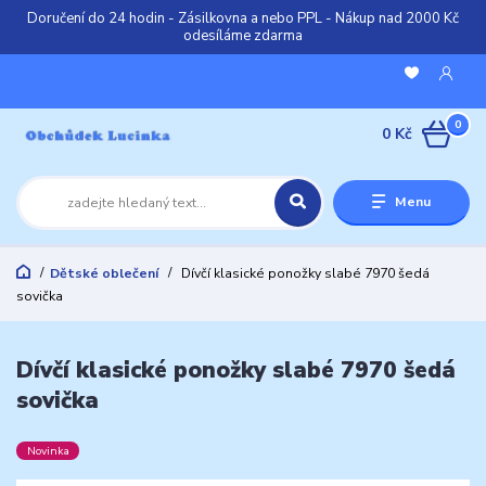
Doručení do 24 hodin - Zásilkovna a nebo PPL - Nákup nad 2000 Kč
odesíláme zdarma
0
0 Kč
Menu
Dětské oblečení
Dívčí klasické ponožky slabé 7970 šedá
sovička
Dívčí klasické ponožky slabé 7970 šedá
sovička
Novinka