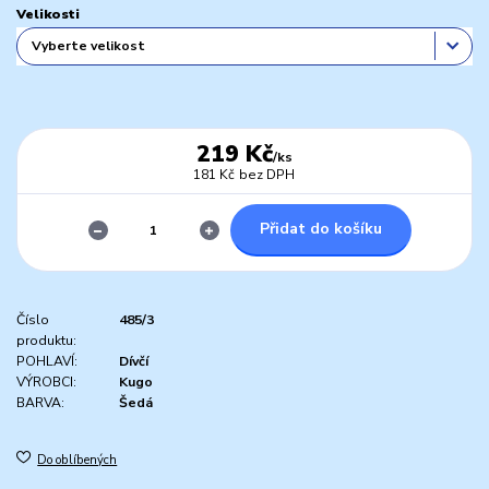
Velikosti
219 Kč
/
ks
181 Kč
bez DPH
Přidat do košíku
Číslo
485/3
produktu:
POHLAVÍ:
Dívčí
VÝROBCI:
Kugo
BARVA:
Šedá
Do oblíbených