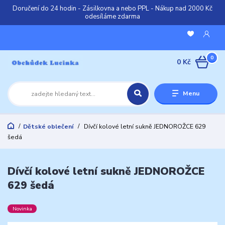
Doručení do 24 hodin - Zásilkovna a nebo PPL - Nákup nad 2000 Kč
odesíláme zdarma
0
0 Kč
Menu
Dětské oblečení
Dívčí kolové letní sukně JEDNOROŽCE 629
šedá
Dívčí kolové letní sukně JEDNOROŽCE
629 šedá
Novinka