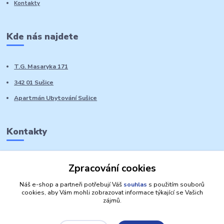
Kontakty
Kde nás najdete
T.G. Masaryka 171
342 01 Sušice
Apartmán Ubytování Sušice
Kontakty
Marie Sedláčková
Zpracování cookies
+420 776 728 764
Volat PO-NE do 21 hodin
Náš e-shop a partneři potřebují Váš
souhlas
s použitím souborů
cookies, aby Vám mohli zobrazovat informace týkající se Vašich
zájmů.