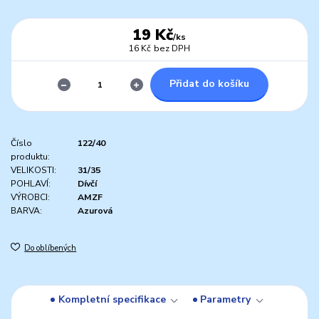
19 Kč
/
ks
16 Kč
bez DPH
Přidat do košíku
Číslo
122/40
produktu:
VELIKOSTI:
31/35
POHLAVÍ:
Dívčí
VÝROBCI:
AMZF
BARVA:
Azurová
Do oblíbených
Kompletní specifikace
Parametry