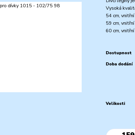
Dívčí legíny j
Vysoká kvalit
54 cm, vnitřn
59 cm, vnitřn
60 cm, vnitřní 
Dostupnost
Doba dodání
Velikosti
159