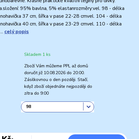
ednobarevné. Krásné praktické kvalitní legíny pro dívky.
a.složení: 95% bavlna, 5% elastanrozměry:vel. 98 - délka
í nohavička 37 cm, šířka v pase 22-28 cmvel. 104 - délka
í nohavička 40 cm, šířka v pase 23-29 cmvel. 110 - délka
...
celý popis
Skladem 1 ks
Zboží Vám můžeme PPL až domů
doručit již 10.08.2026 do 20:00.
Zásilkovnou o den později. Stačí,
když zboží objednáte nejpozději do
zítra do 9:00
 Kč