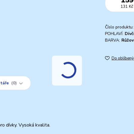
131 Kč
Číslo produktu:
POHLAVÍ:
Dívč
BARVA:
Růžov
Do oblíbený
táře
0
ro dívky. Vysoká kvalita.