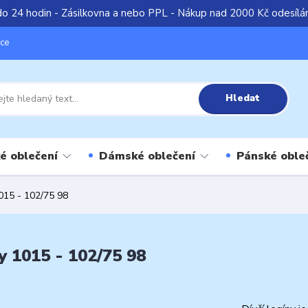
do 24 hodin - Zásilkovna a nebo PPL - Nákup nad 2000 Kč odesíl
íce
Hledat
é oblečení
Dámské oblečení
Pánské oble
1015 - 102/75 98
y 1015 - 102/75 98