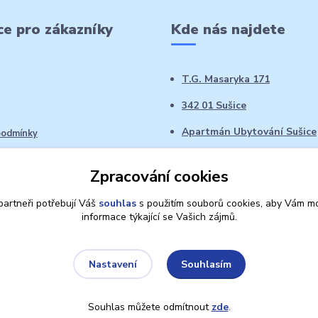
e pro zákazníky
Kde nás najdete
T.G. Masaryka 171
342 01 Sušice
Apartmán Ubytování Sušice
podmínky
 řád
Zpracování cookies
oží ve 14denní době
artneři potřebují Váš
souhlas
s použitím souborů cookies, aby Vám mo
informace týkající se Vašich zájmů.
Souhlasím
Nastavení
Souhlas můžete odmítnout
zde
.