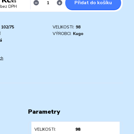
/
ks
Přidat do košíku
bez DPH
102/75
VELIKOSTI:
98
í
VÝROBCI:
Kugo
á
ch
Parametry
VELIKOSTI
98