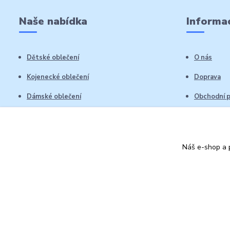
Naše nabídka
Informac
Dětské oblečení
O nás
Kojenecké oblečení
Doprava
Dámské oblečení
Obchodní 
Pánské oblečení
Reklamační
Vrácení zb
Náš e-shop a p
Kontakty
Autorská práva: Obchůdek Lucinka