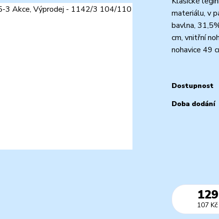
Klasické legí
materiálu, v 
bavlna, 31,5
cm, vnitřní n
nohavice 49 c
Dostupnost
Doba dodání
129
107 Kč