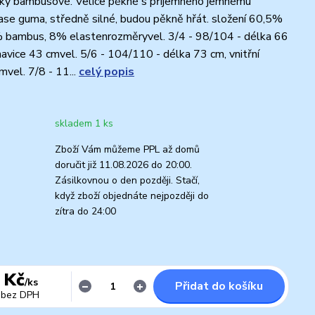
nky bambusové. Velice pěkné s příjemného jemnému
pase guma, středně silné, budou pěkně hřát. složení 60,5%
% bambus, 8% elastenrozměryvel. 3/4 - 98/104 - délka 66
ohavice 43 cmvel. 5/6 - 104/110 - délka 73 cm, vnitřní
mvel. 7/8 - 11...
celý popis
skladem 1 ks
Zboží Vám můžeme PPL až domů
doručit již 11.08.2026 do 20:00.
Zásilkovnou o den později. Stačí,
když zboží objednáte nejpozději do
zítra do 24:00
 Kč
/
ks
Přidat do košíku
bez DPH