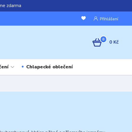
áme zdarma
Přihlášení
0
0 Kč
čení
Chlapecké oblečení