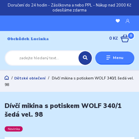
Doručení do 24 hodin - Zásilkovna a nebo PPL - Nákup nad 2000 Kč
odesíláme zdarma
0
0 Kč
Menu
Dětské oblečení
Dívčí mikina s potiskem WOLF 340/1 šedá vel.
98
Dívčí mikina s potiskem WOLF 340/1
šedá vel. 98
Novinka