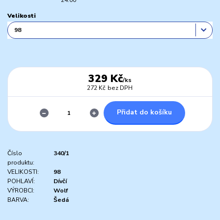
Velikosti
329 Kč
/
ks
272 Kč
bez DPH
Přidat do košíku
Číslo
340/1
produktu:
VELIKOSTI:
98
POHLAVÍ:
Dívčí
VÝROBCI:
Wolf
BARVA:
Šedá