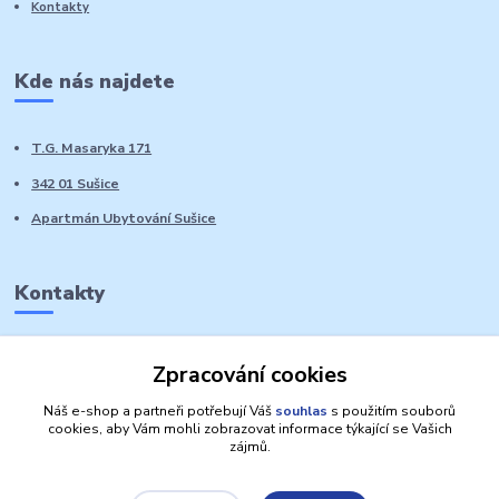
Kontakty
Kde nás najdete
T.G. Masaryka 171
342 01 Sušice
Apartmán Ubytování Sušice
Kontakty
Marie Sedláčková
Zpracování cookies
+420 776 728 764
Volat PO-NE do 21 hodin
Náš e-shop a partneři potřebují Váš
souhlas
s použitím souborů
cookies, aby Vám mohli zobrazovat informace týkající se Vašich
zájmů.