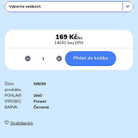
169 Kč
/
ks
140 Kč
bez DPH
Přidat do košíku
Číslo
505/59
produktu:
POHLAVÍ:
Dívčí
VÝROBCI:
Flower
BARVA:
Červená
Do oblíbených