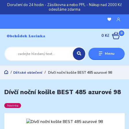
Doručení do 24 hodin - Zásilkovna a nebo PPL - Nákup nad 2000 Kč
odesíláme zdarma
0
0 Kč
Menu
Dětské oblečení
Dívčí noční košile BEST 485 azurové 98
Dívčí noční košile BEST 485 azurové 98
Novinka