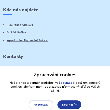
Kde nás najdete
T.G. Masaryka 171
342 01 Sušice
Apartmán Ubytování Sušice
Kontakty
Marie Sedláčková
Zpracování cookies
+420 776 728 764
Volat PO-NE do 21 hodin
Náš e-shop a partneři potřebují Váš
souhlas
s použitím souborů
cookies, aby Vám mohli zobrazovat informace týkající se Vašich
zájmů.
Souhlasím
Nastavení