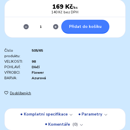
169 Kč
/
ks
140 Kč
bez DPH
Přidat do košíku
Číslo
505/65
produktu:
VELIKOSTI:
98
POHLAVÍ:
Dívčí
VÝROBCI:
Flower
BARVA:
Azurová
Do oblíbených
Kompletní specifikace
Parametry
Komentáře
0