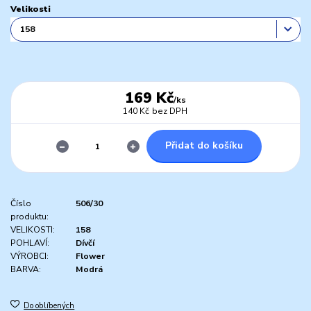
Velikosti
169 Kč
/
ks
140 Kč
bez DPH
Přidat do košíku
Číslo
506/30
produktu:
VELIKOSTI:
158
POHLAVÍ:
Dívčí
VÝROBCI:
Flower
BARVA:
Modrá
Do oblíbených