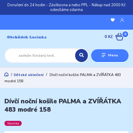
Doručení do 24 hodin - Zásilkovna a nebo PPL - Nákup nad 2000 Kč
odesíláme zdarma
0
0 Kč
Menu
Dětské oblečení
Dívčí noční košile PALMA a ZVÍŘÁTKA 483
modré 158
Dívčí noční košile PALMA a ZVÍŘÁTKA
483 modré 158
Novinka