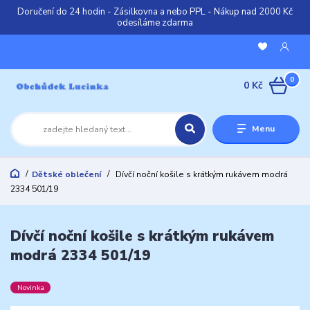
Doručení do 24 hodin - Zásilkovna a nebo PPL - Nákup nad 2000 Kč
odesíláme zdarma
0
0 Kč
Menu
Dětské oblečení
Dívčí noční košile s krátkým rukávem modrá
2334 501/19
Dívčí noční košile s krátkým rukávem
modrá 2334 501/19
Novinka