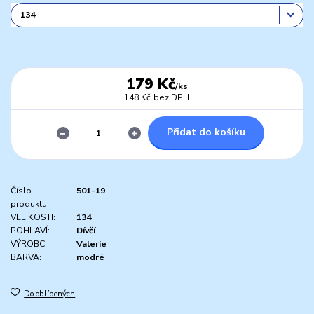
179 Kč
/
ks
148 Kč
bez DPH
Přidat do košíku
Číslo
501-19
produktu:
VELIKOSTI:
134
POHLAVÍ:
Dívčí
VÝROBCI:
Valerie
BARVA:
modré
Do oblíbených