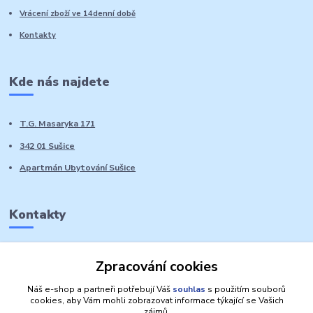
Vrácení zboží ve 14denní době
Kontakty
Kde nás najdete
T.G. Masaryka 171
342 01 Sušice
Apartmán Ubytování Sušice
Kontakty
Marie Sedláčková
Zpracování cookies
+420 776 728 764
Volat PO-NE do 21 hodin
Náš e-shop a partneři potřebují Váš
souhlas
s použitím souborů
cookies, aby Vám mohli zobrazovat informace týkající se Vašich
zájmů.