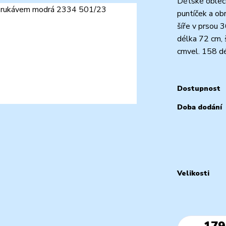
Dětské obleče
puntíček a ob
šíře v prsou 
délka 72 cm, 
cmvel. 158 dé
Dostupnost
Doba dodání
Velikosti
179