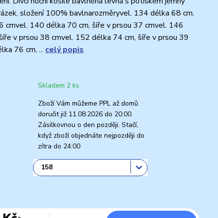
ní. Dívčí noční košile bavlněná levná s potiskem jemný
rázek, složení 100% bavlnarozměryvel. 134 délka 68 cm,
36 cmvel. 140 délka 70 cm, šíře v prsou 37 cmvel. 146
šíře v prsou 38 cmvel. 152 délka 74 cm, šíře v prsou 39
lka 76 cm, ...
celý popis
Skladem 2 ks
Zboží Vám můžeme PPL až domů
doručit již 11.08.2026 do 20:00.
Zásilkovnou o den později. Stačí,
když zboží objednáte nejpozději do
zítra do 24:00
 Kč