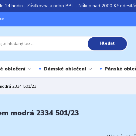
do 24 hodin - Zásilkovna a nebo PPL - Nákup nad 2000 Kč odesíl
íce
Hledat
é oblečení
Dámské oblečení
Pánské oble
 modrá 2334 501/23
vem modrá 2334 501/23