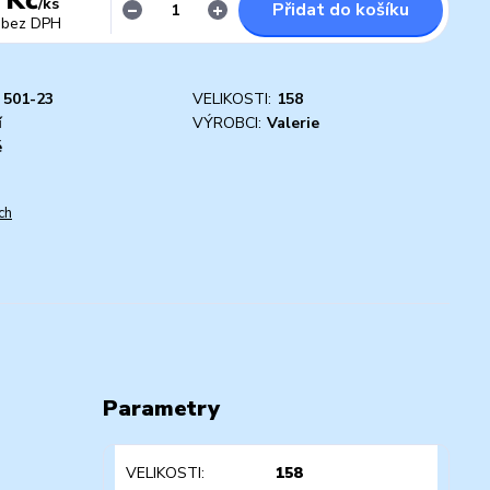
/
ks
Přidat do košíku
bez DPH
501-23
VELIKOSTI:
158
í
VÝROBCI:
Valerie
é
ch
Parametry
VELIKOSTI
158