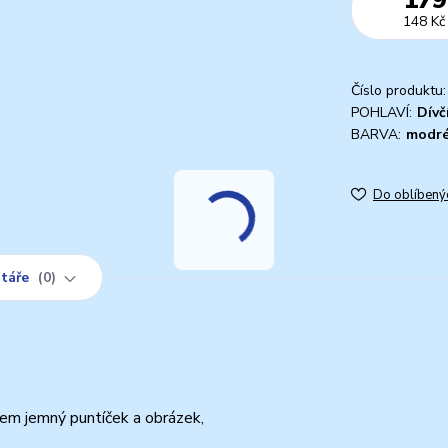
148 Kč
Číslo produktu:
POHLAVÍ:
Dívč
BARVA:
modr
Do oblíbený
táře
0
kem jemný puntíček a obrázek,