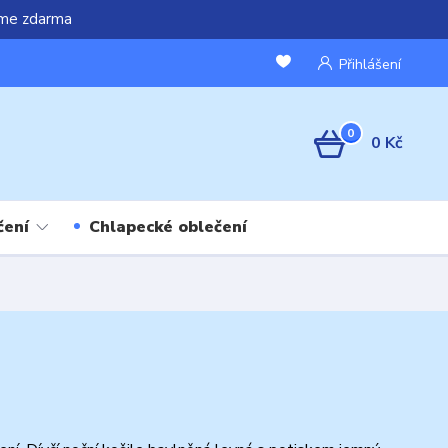
áme zdarma
Přihlášení
0
0 Kč
čení
Chlapecké oblečení