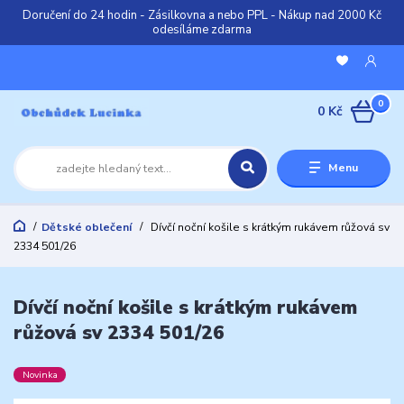
Doručení do 24 hodin - Zásilkovna a nebo PPL - Nákup nad 2000 Kč
odesíláme zdarma
0
0 Kč
Menu
Dětské oblečení
Dívčí noční košile s krátkým rukávem růžová sv
2334 501/26
Dívčí noční košile s krátkým rukávem
růžová sv 2334 501/26
Novinka