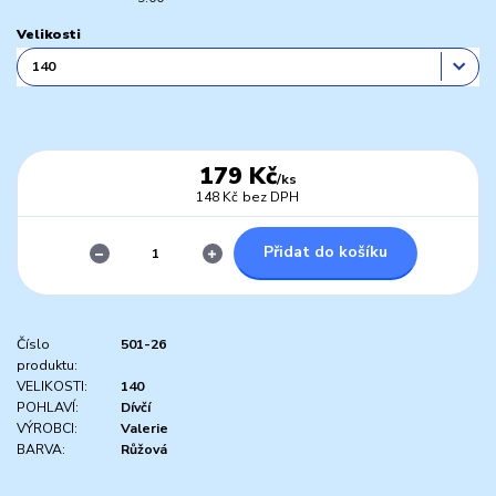
Velikosti
179 Kč
/
ks
148 Kč
bez DPH
Přidat do košíku
Číslo
501-26
produktu:
VELIKOSTI:
140
POHLAVÍ:
Dívčí
VÝROBCI:
Valerie
BARVA:
Růžová