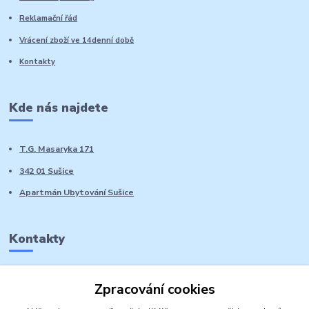
Reklamační řád
Vrácení zboží ve 14denní době
Kontakty
Kde nás najdete
T.G. Masaryka 171
342 01 Sušice
Apartmán Ubytování Sušice
Kontakty
Marie Sedláčková
Zpracování cookies
+420 776 728 764
Volat PO-NE do 21 hodin