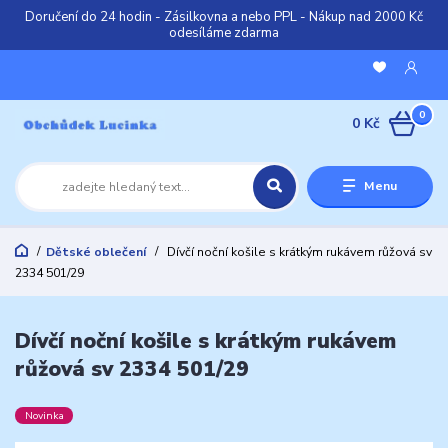
Doručení do 24 hodin - Zásilkovna a nebo PPL - Nákup nad 2000 Kč
odesíláme zdarma
0
0 Kč
Menu
Dětské oblečení
Dívčí noční košile s krátkým rukávem růžová sv
2334 501/29
Dívčí noční košile s krátkým rukávem
růžová sv 2334 501/29
Novinka