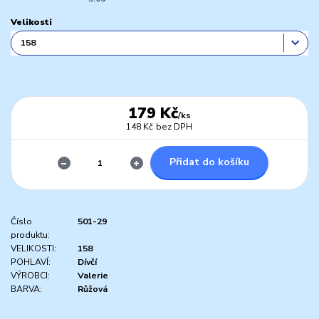
Velikosti
179 Kč
/
ks
148 Kč
bez DPH
Přidat do košíku
Číslo
501-29
produktu:
VELIKOSTI:
158
POHLAVÍ:
Dívčí
VÝROBCI:
Valerie
BARVA:
Růžová