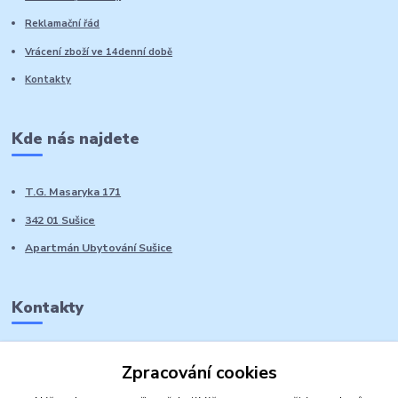
Reklamační řád
Vrácení zboží ve 14denní době
Kontakty
Kde nás najdete
T.G. Masaryka 171
342 01 Sušice
Apartmán Ubytování Sušice
Kontakty
Marie Sedláčková
Zpracování cookies
+420 776 728 764
Volat PO-NE do 21 hodin