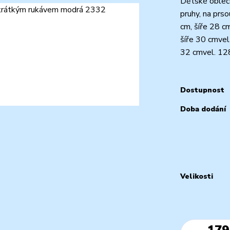
Dětské obleče
pruhy, na prs
cm, šíře 28 c
šíře 30 cmvel
32 cmvel. 128
Dostupnost
Doba dodání
Velikosti
179