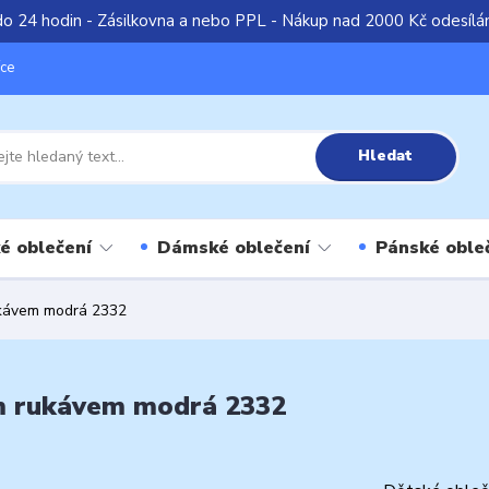
do 24 hodin - Zásilkovna a nebo PPL - Nákup nad 2000 Kč odesíl
íce
Hledat
é oblečení
Dámské oblečení
Pánské oble
rukávem modrá 2332
kým rukávem modrá 2332