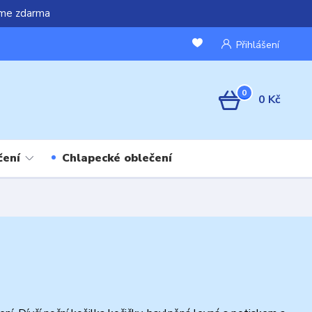
áme zdarma
Přihlášení
0
0 Kč
čení
Chlapecké oblečení