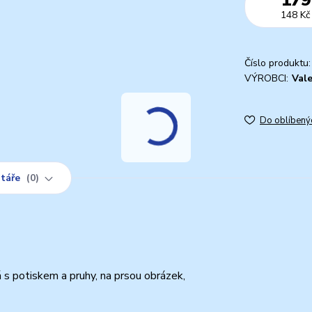
148 Kč
Číslo produktu:
VÝROBCI:
Vale
Do oblíbený
táře
0
á s potiskem a pruhy, na prsou obrázek,