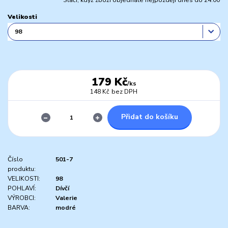
Stačí, když zboží objednáte nejpozději dnes do 24:00
Velikosti
179 Kč
/
ks
148 Kč
bez DPH
Přidat do košíku
Číslo
501-7
produktu:
VELIKOSTI:
98
POHLAVÍ:
Dívčí
VÝROBCI:
Valerie
BARVA:
modré