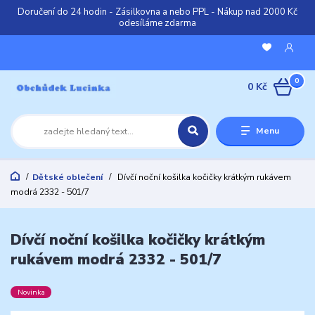
Doručení do 24 hodin - Zásilkovna a nebo PPL - Nákup nad 2000 Kč
odesíláme zdarma
0
0 Kč
Menu
Dětské oblečení
Dívčí noční košilka kočičky krátkým rukávem
modrá 2332 - 501/7
Dívčí noční košilka kočičky krátkým
rukávem modrá 2332 - 501/7
Novinka