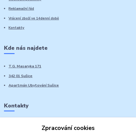
Reklamační řád
Vrácení zboží ve 14denní době
Kontakty
Kde nás najdete
T.G. Masaryka 171
342 01 Sušice
Apartmán Ubytování Sušice
Kontakty
Marie Sedláčková
Zpracování cookies
+420 776 728 764
Volat PO-NE do 21 hodin