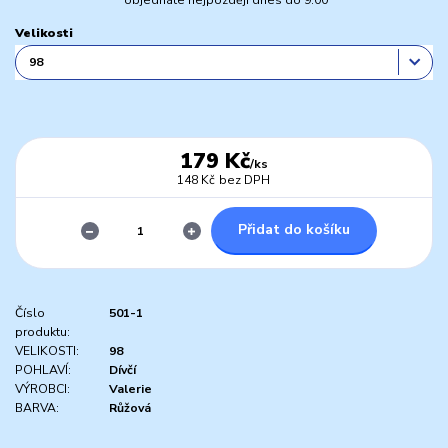
objednáte nejpozději dnes do 9:00
Velikosti
179 Kč
/
ks
148 Kč
bez DPH
Přidat do košíku
Číslo
501-1
produktu:
VELIKOSTI:
98
POHLAVÍ:
Dívčí
VÝROBCI:
Valerie
BARVA:
Růžová