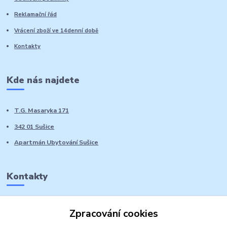
Reklamační řád
Vrácení zboží ve 14denní době
Kontakty
Kde nás najdete
T.G. Masaryka 171
342 01 Sušice
Apartmán Ubytování Sušice
Kontakty
Marie Sedláčková
Zpracování cookies
+420 776 728 764
Volat PO-NE do 21 hodin