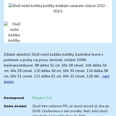
Dětské oblečení. Dívčí noční košilka kočičky, bavlněná levná s
potiskem a pruhy, na prsou obrázek, složení 100%
bavlnarozměryvel. 98 délka 52 cm, šíře 28 cmvel. 104 délka 54
cm, šíře 29 cmvel. 110 délka 56 cm, šíře 30 cmvel. 116 délka 58
cm, šíře 31 cmvel. 122 délka 61 cm, šíře 32 cmvel. 128 dél...
celý
popis
Dostupnost
Skladem 2 ks
Doba dodání
Zboží Vám můžeme PPL až domů doručit již zítra do
20:00. Zásilkovnou o den později. Stačí, když zboží