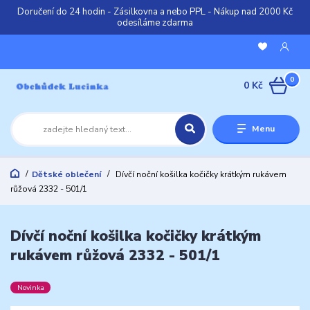
Doručení do 24 hodin - Zásilkovna a nebo PPL - Nákup nad 2000 Kč
odesíláme zdarma
0
0 Kč
Menu
Dětské oblečení
Dívčí noční košilka kočičky krátkým rukávem
růžová 2332 - 501/1
Dívčí noční košilka kočičky krátkým
rukávem růžová 2332 - 501/1
Novinka