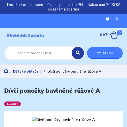
Doručení do 24 hodin - Zásilkovna a nebo PPL - Nákup nad 2000 Kč
odesíláme zdarma
0
0 Kč
Menu
Dětské oblečení
Dívčí ponožky bavlněné růžové A
Dívčí ponožky bavlněné růžové A
Novinka