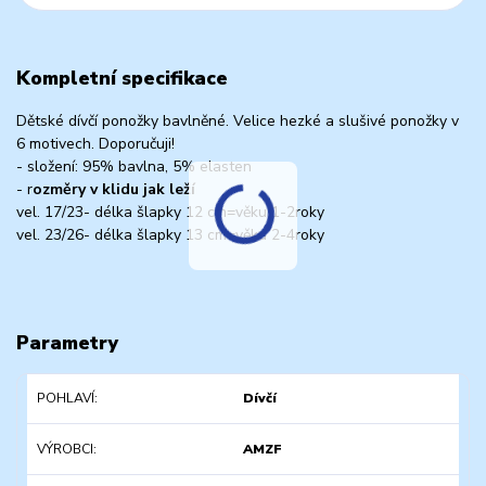
Kompletní specifikace
Dětské dívčí ponožky bavlněné. Velice hezké a slušivé ponožky v
6 motivech. Doporučuji!
- složení: 95% bavlna, 5% elasten
- r
ozměry v klidu jak leží
vel. 17/23- délka šlapky 12 cm=věku 1-2roky
vel. 23/26- délka šlapky 13 cm=věku 2-4roky
Parametry
POHLAVÍ
Dívčí
VÝROBCI
AMZF