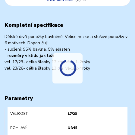
Kompletní specifikace
Dětské dívčí ponožky bavlněné. Velice hezké a slušivé ponožky v
6 motivech. Doporučuji!
- složení: 95% bavlna, 5% elasten
- r
ozměry v klidu jak leží
vel. 17/23- délka šlapky 12 cm=věku 1-2roky
vel. 23/26- délka šlapky 13 cm=věku 2-4roky
Parametry
VELIKOSTI
17/23
POHLAVÍ
Dívčí