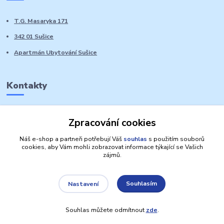
T.G. Masaryka 171
342 01 Sušice
Apartmán Ubytování Sušice
Kontakty
Marie Sedláčková
Zpracování cookies
+420 776 728 764
Volat PO-NE do 21 hodin
Náš e-shop a partneři potřebují Váš
souhlas
s použitím souborů
cookies, aby Vám mohli zobrazovat informace týkající se Vašich
zájmů.
Souhlasím
Nastavení
Autorská práva: Obchůdek Lucinka
Souhlas můžete odmítnout
zde
.
Vytvořeno na
Eshop-rychle.cz