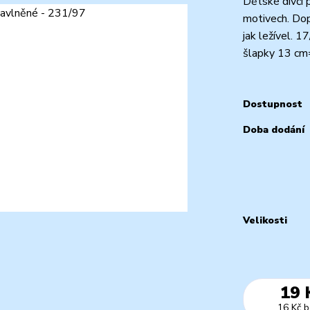
Dětské dívčí 
motivech. Dop
jak ležível. 
šlapky 13 cm
Dostupnost
Doba dodání
Velikosti
19 
16 Kč
b