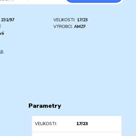
231/97
VELIKOSTI:
17/23
í
VÝROBCI:
AMZF
vá
ch
Parametry
VELIKOSTI
17/23