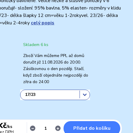
ponožky bavlněné. Velice hezké a slušivé ponožky v 6
oručuji!- složení: 95% bavlna, 5% elasten- rozměry v klidu
17/23- délka šlapky 12 cm=věku 1-2rokyvel. 23/26- délka
=věku 2-4roky
celý popis
Skladem 6 ks
Zboží Vám můžeme PPL až domů
doručit již 11.08.2026 do 20:00.
Zásilkovnou o den později. Stačí,
když zboží objednáte nejpozději do
zítra do 24:00
Kč
/
ks
Přidat do košíku
ez DPH