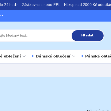
do 24 hodin - Zásilkovna a nebo PPL - Nákup nad 2000 Kč odesíl
íce
Hledat
é oblečení
Dámské oblečení
Pánské oble