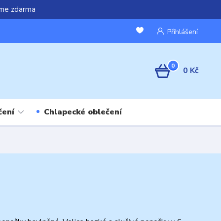
áme zdarma
Přihlášení
0
0 Kč
čení
Chlapecké oblečení