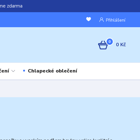
áme zdarma
Přihlášení
0
0 Kč
čení
Chlapecké oblečení