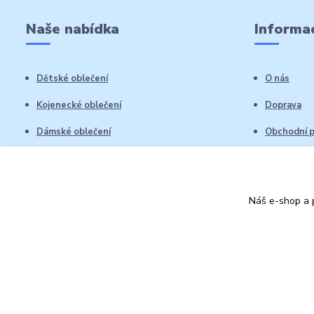
Naše nabídka
Informac
Dětské oblečení
O nás
Kojenecké oblečení
Doprava
Dámské oblečení
Obchodní 
Pánské oblečení
Reklamační
Vrácení zb
Náš e-shop a p
Kontakty
Autorská práva: Obchůdek Lucinka