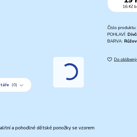
16 Kč
b
Číslo produktu:
POHLAVÍ:
Dívč
BARVA:
Růžov
Do oblíbený
táře
0
valitní a pohodlné dětské ponožky se vzorem