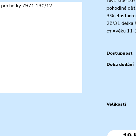
Dívčí klasické
pohodlné dět
3% elastanro
28/31 délka 
cm=věku 11-
Dostupnost
Doba dodání
Velikosti
19 