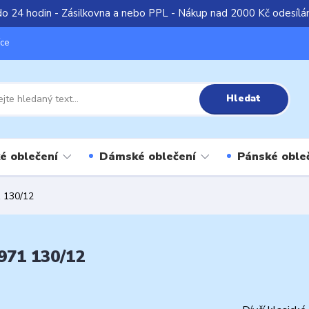
do 24 hodin - Zásilkovna a nebo PPL - Nákup nad 2000 Kč odesíl
íce
Hledat
é oblečení
Dámské oblečení
Pánské oble
1 130/12
7971 130/12