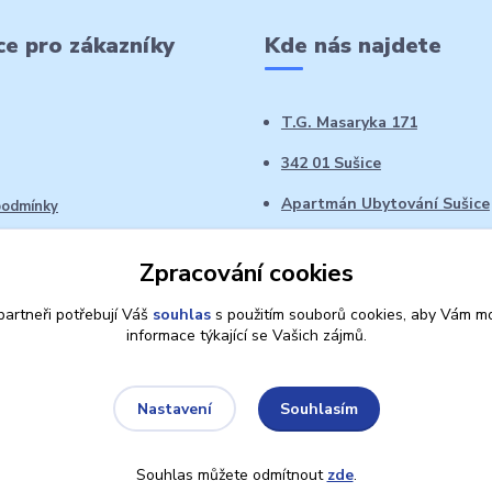
e pro zákazníky
Kde nás najdete
T.G. Masaryka 171
342 01 Sušice
Apartmán Ubytování Sušice
podmínky
 řád
Zpracování cookies
oží ve 14denní době
artneři potřebují Váš
souhlas
s použitím souborů cookies, aby Vám mo
informace týkající se Vašich zájmů.
Souhlasím
Nastavení
Souhlas můžete odmítnout
zde
.