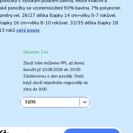
 ponožky s vysokým podílem bavlny, velice kvalitní a
ské ponožky se vzoremsložení 90% bavlna, 7% polyester,
změry:vel. 26/27 délka šlapky 14 cm=věku 5-7 rokůvel.
šlapky 16 cm=věku 8-10 rokůvel. 32/35 délka šlapky 18
13 roků
celý popis
Skladem 2 ks
Zboží Vám můžeme PPL až domů
doručit již 10.08.2026 do 20:00.
Zásilkovnou o den později. Stačí,
když zboží objednáte nejpozději do
zítra do 9:00
Kč