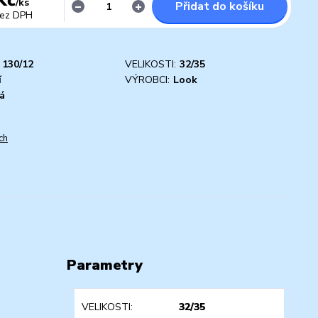
/
ks
Přidat do košíku
ez DPH
130/12
VELIKOSTI:
32/35
í
VÝROBCI:
Look
á
ch
Parametry
VELIKOSTI
32/35