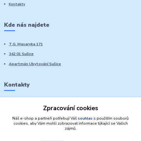
Kontakty
Kde nás najdete
T.G. Masaryka 171
342 01 Sušice
Apartmán Ubytování Sušice
Kontakty
Marie Sedláčková
Zpracování cookies
+420 776 728 764
Volat PO-NE do 21 hodin
Náš e-shop a partneři potřebují Váš
souhlas
s použitím souborů
cookies, aby Vám mohli zobrazovat informace týkající se Vašich
zájmů.