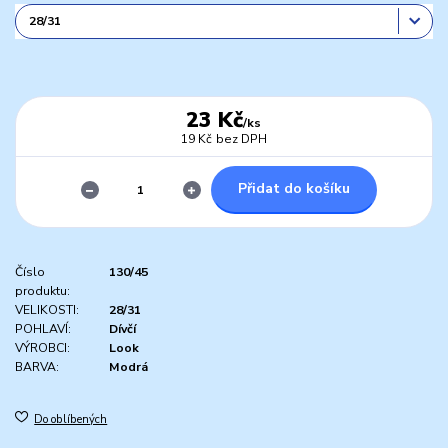
23 Kč
/
ks
19 Kč
bez DPH
Přidat do košíku
Číslo
130/45
produktu:
VELIKOSTI:
28/31
POHLAVÍ:
Dívčí
VÝROBCI:
Look
BARVA:
Modrá
Do oblíbených