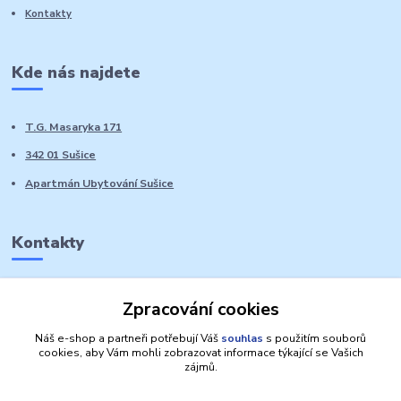
Kontakty
Kde nás najdete
T.G. Masaryka 171
342 01 Sušice
Apartmán Ubytování Sušice
Kontakty
Marie Sedláčková
Zpracování cookies
+420 776 728 764
Volat PO-NE do 21 hodin
Náš e-shop a partneři potřebují Váš
souhlas
s použitím souborů
cookies, aby Vám mohli zobrazovat informace týkající se Vašich
zájmů.