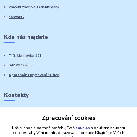
Vrácení zboží ve 14denní době
Kontakty
Kde nás najdete
T.G. Masaryka 171
342 01 Sušice
Apartmán Ubytování Sušice
Kontakty
Marie Sedláčková
Zpracování cookies
+420 776 728 764
Volat PO-NE do 21 hodin
Náš e-shop a partneři potřebují Váš
souhlas
s použitím souborů
cookies, aby Vám mohli zobrazovat informace týkající se Vašich