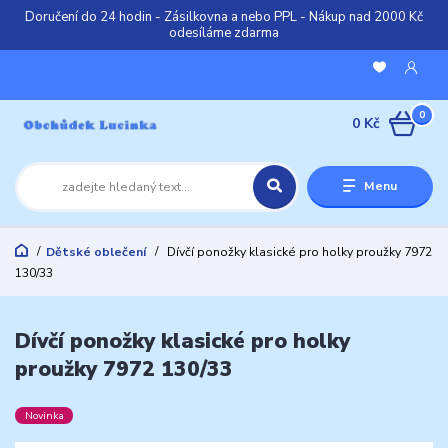
Doručení do 24 hodin - Zásilkovna a nebo PPL - Nákup nad 2000 Kč
odesíláme zdarma
0
0 Kč
Menu
Dětské oblečení
Dívčí ponožky klasické pro holky proužky 7972
130/33
Dívčí ponožky klasické pro holky
proužky 7972 130/33
Novinka