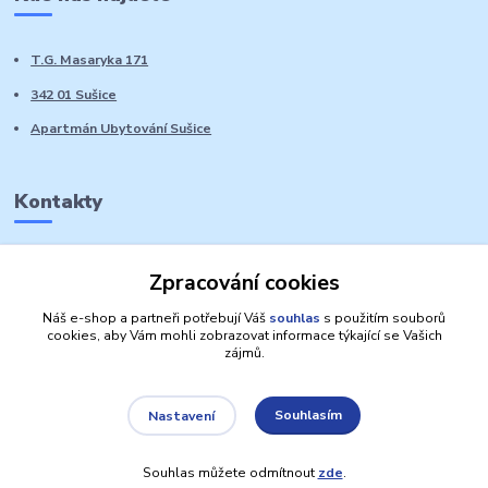
T.G. Masaryka 171
342 01 Sušice
Apartmán Ubytování Sušice
Kontakty
Marie Sedláčková
Zpracování cookies
+420 776 728 764
Volat PO-NE do 21 hodin
Náš e-shop a partneři potřebují Váš
souhlas
s použitím souborů
cookies, aby Vám mohli zobrazovat informace týkající se Vašich
zájmů.
Souhlasím
Nastavení
Autorská práva: Obchůdek Lucinka
Souhlas můžete odmítnout
zde
.
Vytvořeno na
Eshop-rychle.cz