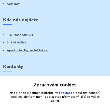
Kontakty
Kde nás najdete
T.G. Masaryka 171
342 01 Sušice
Apartmán Ubytování Sušice
Kontakty
Marie Sedláčková
Zpracování cookies
+420 776 728 764
Volat PO-NE do 21 hodin
Náš e-shop a partneři potřebují Váš
souhlas
s použitím souborů
cookies, aby Vám mohli zobrazovat informace týkající se Vašich
zájmů.