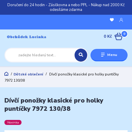
Doručení do 24 hodin - Zásilkovna a nebo PPL - Nákup nad 2000 Kč
odesíláme zdarma
0
0 Kč
Menu
Dětské oblečení
Dívčí ponožky klasické pro holky puntíčky
7972 130/38
Dívčí ponožky klasické pro holky
puntíčky 7972 130/38
Novinka