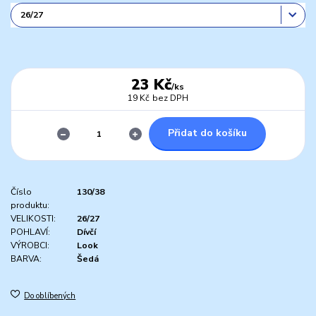
23 Kč
/
ks
19 Kč
bez DPH
Přidat do košíku
Číslo
130/38
produktu:
VELIKOSTI:
26/27
POHLAVÍ:
Dívčí
VÝROBCI:
Look
BARVA:
Šedá
Do oblíbených