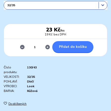
23 Kč
/
ks
19 Kč
bez DPH
Přidat do košíku
Číslo
130/43
produktu:
VELIKOSTI:
32/35
POHLAVÍ:
Dívčí
VÝROBCI:
Look
BARVA:
Růžová
Do oblíbených