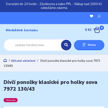
Doručení do 24 hodin - Zásilkovna a nebo PPL - Nákup nad 2000 Kč
odesíláme zdarma
0
0 Kč
Menu
Dětské oblečení
Dívčí ponožky klasické pro holky sova 7972
130/43
Dívčí ponožky klasické pro holky sova
7972 130/43
Novinka