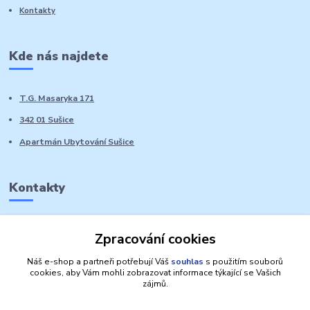
Kontakty
Kde nás najdete
T.G. Masaryka 171
342 01 Sušice
Apartmán Ubytování Sušice
Kontakty
Marie Sedláčková
Zpracování cookies
+420 776 728 764
Volat PO-NE do 21 hodin
Náš e-shop a partneři potřebují Váš
souhlas
s použitím souborů
cookies, aby Vám mohli zobrazovat informace týkající se Vašich
zájmů.