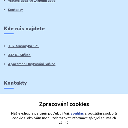
Vrácení zboží ve 14denní době
Kontakty
Kde nás najdete
T.G. Masaryka 171
342 01 Sušice
Apartmán Ubytování Sušice
Kontakty
Marie Sedláčková
Zpracování cookies
+420 776 728 764
Volat PO-NE do 21 hodin
Náš e-shop a partneři potřebují Váš
souhlas
s použitím souborů
cookies, aby Vám mohli zobrazovat informace týkající se Vašich
zájmů.