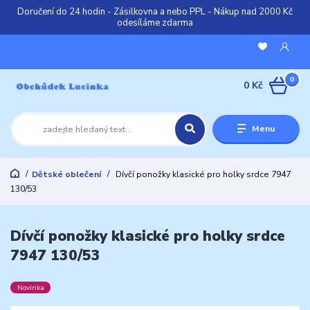
Doručení do 24 hodin - Zásilkovna a nebo PPL - Nákup nad 2000 Kč
odesíláme zdarma
0
0 Kč
Menu
Dětské oblečení
Dívčí ponožky klasické pro holky srdce 7947
130/53
Dívčí ponožky klasické pro holky srdce
7947 130/53
Novinka