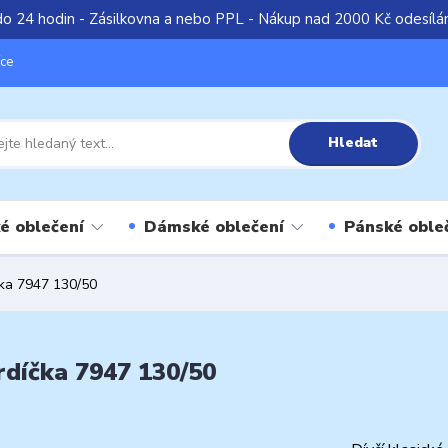
do 24 hodin - Zásilkovna a nebo PPL - Nákup nad 2000 Kč odesíl
íce
Hledat
é oblečení
Dámské oblečení
Pánské oble
čka 7947 130/50
rdíčka 7947 130/50