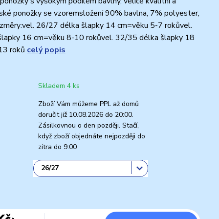
 ponožky s vysokým podílem bavlny, velice kvalitní a
ské ponožky se vzoremsložení 90% bavlna, 7% polyester,
změry:vel. 26/27 délka šlapky 14 cm=věku 5-7 rokůvel.
šlapky 16 cm=věku 8-10 rokůvel. 32/35 délka šlapky 18
13 roků
celý popis
Skladem 4 ks
Zboží Vám můžeme PPL až domů
doručit již 10.08.2026 do 20:00.
Zásilkovnou o den později. Stačí,
když zboží objednáte nejpozději do
zítra do 9:00
Kč