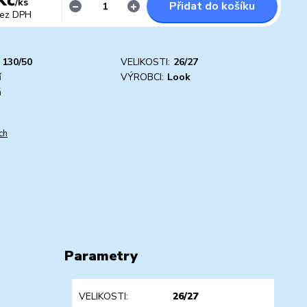
/
ks
Přidat do košíku
ez DPH
130/50
VELIKOSTI:
26/27
í
VÝROBCI:
Look
á
ch
Parametry
VELIKOSTI
26/27