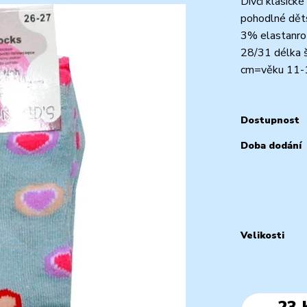
Dívčí klasické
pohodlné dět
3% elastanro
28/31 délka 
cm=věku 11-
Dostupnost
Doba dodání
Velikosti
23 