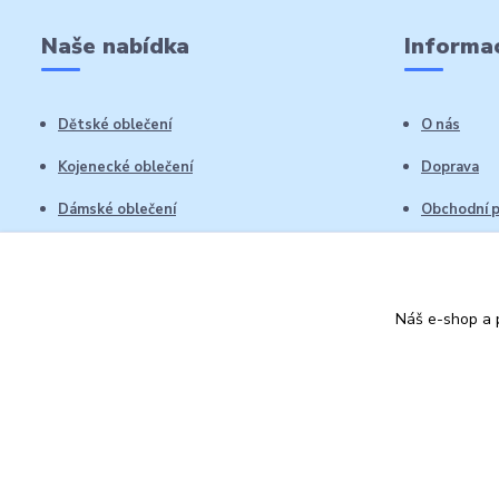
Naše nabídka
Informac
Dětské oblečení
O nás
Kojenecké oblečení
Doprava
Dámské oblečení
Obchodní 
Pánské oblečení
Reklamační
Vrácení zb
Náš e-shop a p
Kontakty
Autorská práva: Obchůdek Lucinka