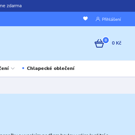
áme zdarma
Přihlášení
0
0 Kč
čení
Chlapecké oblečení