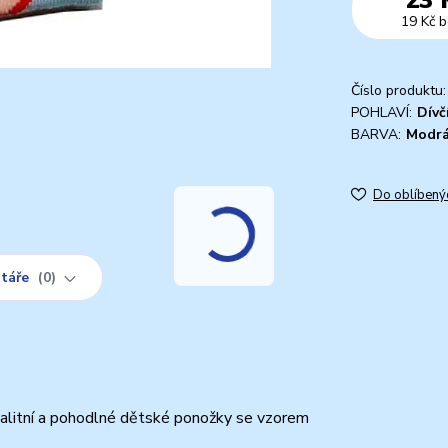
19 Kč
b
Číslo produktu:
POHLAVÍ:
Dívč
BARVA:
Modr
Do oblíbený
táře
0
valitní a pohodlné dětské ponožky se vzorem