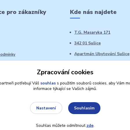
e pro zákazníky
Kde nás najdete
T.G. Masaryka 171
342 01 Sušice
Apartmán Ubytování Sušice
podmínky
 řád
Zpracování cookies
oží ve 14denní době
artneři potřebují Váš
souhlas
s použitím souborů cookies, aby Vám mo
informace týkající se Vašich zájmů.
Souhlasím
Nastavení
Souhlas můžete odmítnout
zde
.