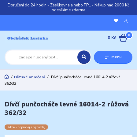
Doručení do 24 hodin - Zásilkovna a nebo PPL - Nákup nad 2000 Kč
odesíláme zdarma
0
0 Kč
Menu
Dětské oblečení
Dívčí punčocháče levné 16014-2 růžová
362/32
Dívčí punčocháče levné 16014-2 růžová
362/32
Akce - doprodej a výprodej