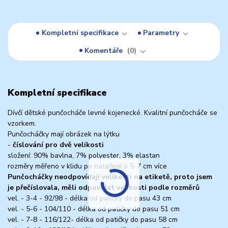
Kompletní specifikace
Parametry
Komentáře
0
Kompletní specifikace
Dívčí dětské punčocháče levné kojenecké. Kvalitní punčocháče se
vzorkem.
Punčocháčky mají obrázek na lýtku
-
číslování pro dvě velikosti
složení: 90% bavlna, 7% polyester, 3% elastan
rozměry měřeno v klidu po natažení o 5-7 cm více
Punčocháčky neodpovídají velikosti na etiketě, proto jsem
je přečíslovala, měli odpovídat velikosti podle rozměrů
vel. - 3-4 - 92/98 - délka od patičky do pasu 43 cm
vel. - 5-6 - 104/110 - délka od patičky do pasu 51 cm
vel. - 7-8 - 116/122- délka od patičky do pasu 58 cm