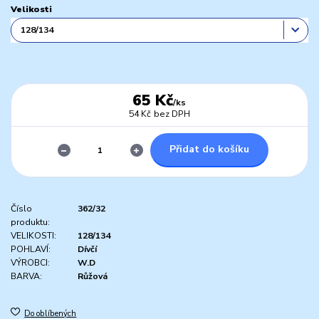
Velikosti
65 Kč
/
ks
54 Kč
bez DPH
Přidat do košíku
Číslo
362/32
produktu:
VELIKOSTI:
128/134
POHLAVÍ:
Dívčí
VÝROBCI:
W.D
BARVA:
Růžová
Do oblíbených