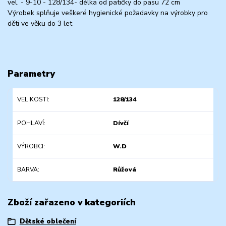
vel. - 9-10 - 128/134- délka od patičky do pasu 72 cm
Výrobek splňuje veškeré hygienické požadavky na výrobky pro
děti ve věku do 3 let
Parametry
VELIKOSTI
128/134
POHLAVÍ
Dívčí
VÝROBCI
W.D
BARVA
Růžová
Zboží zařazeno v kategoriích
Dětské oblečení