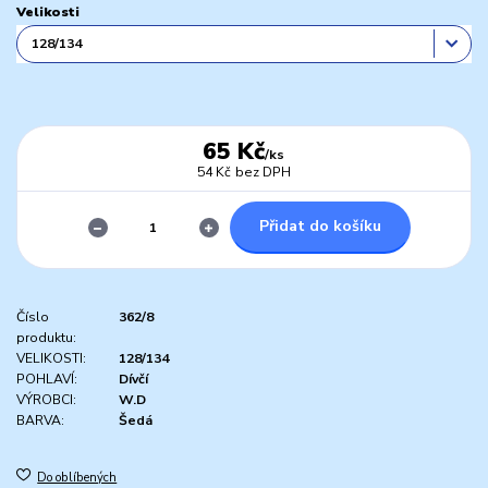
Velikosti
65 Kč
/
ks
54 Kč
bez DPH
Přidat do košíku
Číslo
362/8
produktu:
VELIKOSTI:
128/134
POHLAVÍ:
Dívčí
VÝROBCI:
W.D
BARVA:
Šedá
Do oblíbených