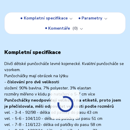
Kompletní specifikace
Parametry
Komentáře
0
Kompletní specifikace
Dívčí dětské punčocháče levné kojenecké. Kvalitní punčocháče se
vzorkem.
Punčocháčky mají obrázek na lýtku
-
číslování pro dvě velikosti
složení: 90% bavlna, 7% polyester, 3% elastan
rozměry měřeno v klidu po natažení o 5-7 cm více
Punčocháčky neodpovídají velikosti na etiketě, proto jsem
je přečíslovala, měli odpovídat velikosti podle rozměrů
vel. - 3-4 - 92/98 - délka od patičky do pasu 43 cm
vel. - 5-6 - 104/110 - délka od patičky do pasu 51 cm
vel. - 7-8 - 116/122- délka od patičky do pasu 58 cm