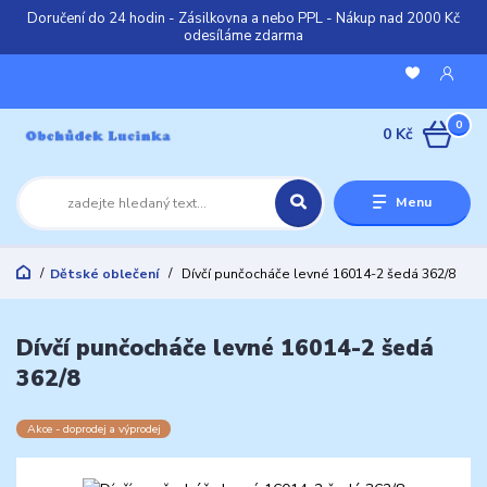
Doručení do 24 hodin - Zásilkovna a nebo PPL - Nákup nad 2000 Kč
odesíláme zdarma
0
0 Kč
Menu
Dětské oblečení
Dívčí punčocháče levné 16014-2 šedá 362/8
Dívčí punčocháče levné 16014-2 šedá
362/8
Akce - doprodej a výprodej