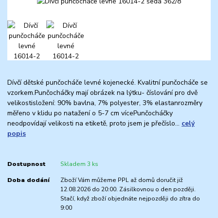
Dívčí dětské punčocháče levné kojenecké. Kvalitní punčocháče se
vzorkem.Punčocháčky mají obrázek na lýtku- číslování pro dvě
velikostisložení: 90% bavlna, 7% polyester, 3% elastanrozměry
měřeno v klidu po natažení o 5-7 cm vícePunčocháčky
neodpovídají velikosti na etiketě, proto jsem je přečíslo...
celý
popis
Dostupnost
Skladem 3 ks
Doba dodání
Zboží Vám můžeme PPL až domů doručit již
12.08.2026 do 20:00. Zásilkovnou o den později.
Stačí, když zboží objednáte nejpozději do zítra do
9:00