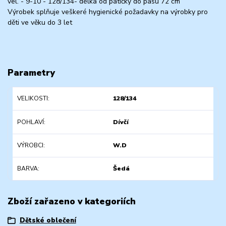
vel. - 9-10 - 128/134- délka od patičky do pasu 72 cm
Výrobek splňuje veškeré hygienické požadavky na výrobky pro
děti ve věku do 3 let
Parametry
VELIKOSTI
128/134
POHLAVÍ
Dívčí
VÝROBCI
W.D
BARVA
Šedá
Zboží zařazeno v kategoriích
Dětské oblečení