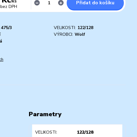
/
ks
Přidat do košíku
bez DPH
475/3
VELIKOSTI:
122/128
í
VÝROBCI:
Wolf
á
ch
Parametry
VELIKOSTI
122/128