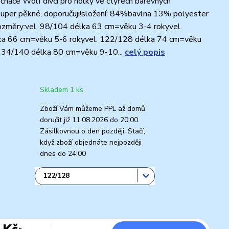
háče Wolf dívčí pro holky ve čtyřech barevných
super pěkné, doporučuji!složení: 84%bavlna 13% polyester
ozměry:vel. 98/104 délka 63 cm=věku 3-4 rokyvel.
a 66 cm=věku 5-6 rokyvel. 122/128 délka 74 cm=věku
 134/140 délka 80 cm=věku 9-10...
celý popis
Skladem 1 ks
Zboží Vám můžeme PPL až domů
doručit již 11.08.2026 do 20:00.
Zásilkovnou o den později. Stačí,
když zboží objednáte nejpozději
dnes do 24:00
 Kč