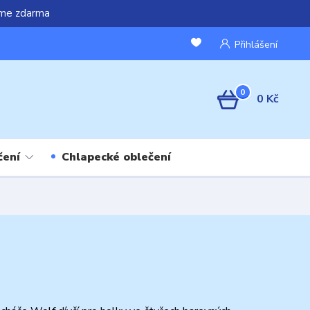
áme zdarma
Přihlášení
0
0 Kč
čení
Chlapecké oblečení