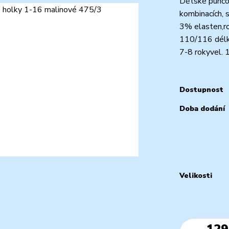
Dětské punčoc
kombinacích, 
3% elasten,r
110/116 délk
7-8 rokyvel.
Dostupnost
Doba dodání
Velikosti
129