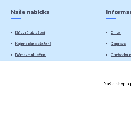
Naše nabídka
Informac
Dětské oblečení
O nás
Kojenecké oblečení
Doprava
Dámské oblečení
Obchodní 
Pánské oblečení
Reklamační
Vrácení zb
Náš e-shop a p
Kontakty
Autorská práva: Obchůdek Lucinka