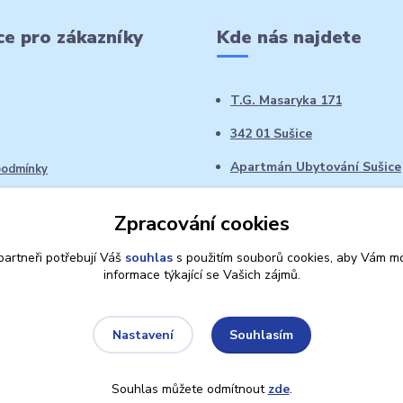
e pro zákazníky
Kde nás najdete
T.G. Masaryka 171
342 01 Sušice
Apartmán Ubytování Sušice
podmínky
 řád
Zpracování cookies
oží ve 14denní době
artneři potřebují Váš
souhlas
s použitím souborů cookies, aby Vám mo
informace týkající se Vašich zájmů.
Souhlasím
Nastavení
Souhlas můžete odmítnout
zde
.