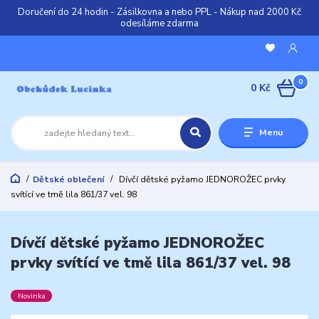
Doručení do 24 hodin - Zásilkovna a nebo PPL - Nákup nad 2000 Kč
odesíláme zdarma
0
0 Kč
Menu
Dětské oblečení
Dívčí dětské pyžamo JEDNOROŽEC prvky
svítící ve tmě lila 861/37 vel. 98
Dívčí dětské pyžamo JEDNOROŽEC
prvky svítící ve tmě lila 861/37 vel. 98
Novinka