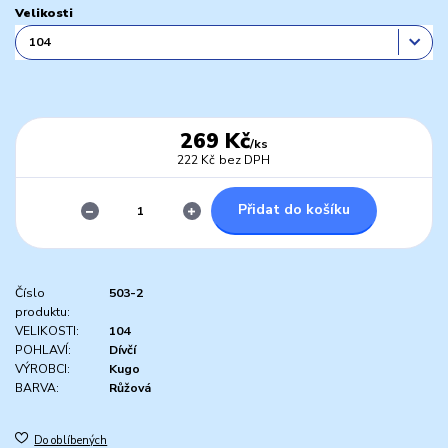
Velikosti
269 Kč
/
ks
222 Kč
bez DPH
Přidat do košíku
Číslo
503-2
produktu:
VELIKOSTI:
104
POHLAVÍ:
Dívčí
VÝROBCI:
Kugo
BARVA:
Růžová
Do oblíbených