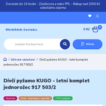
Doručení do 24 hodin - Zásilkovna a nebo PPL - Nákup nad 2000 Kč
odesíláme zdarma
0
0 Kč
Menu
Dětské oblečení
Dívčí pyžamo KUGO - letní komplet
jednorožec 917 503/2
Dívčí pyžamo KUGO - letní komplet
jednorožec 917 503/2
Novinka
Akce - doprodej a výprodej
TOP produkt