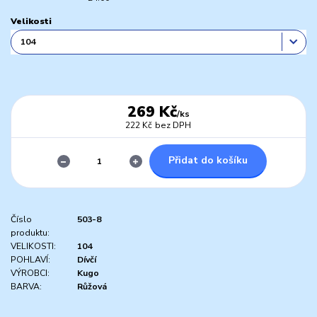
Velikosti
269 Kč
/
ks
222 Kč
bez DPH
Přidat do košíku
Číslo
503-8
produktu:
VELIKOSTI:
104
POHLAVÍ:
Dívčí
VÝROBCI:
Kugo
BARVA:
Růžová