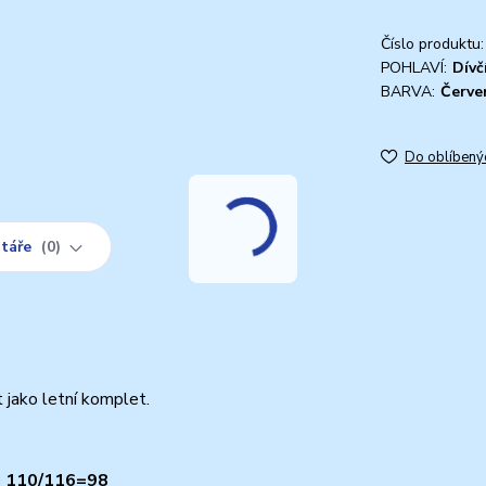
Číslo produktu:
POHLAVÍ:
Dívč
BARVA:
Červe
Do oblíbený
táře
0
 jako letní komplet.
ou 110/116=98