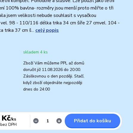
letní komplet. Pohodlné a slušivé. Lze použít jako letní
ní 100% bavlna- rozměry jsou menší proto měřte o tři
měnila jsem velikosti nebude souhlasit s vysačkou
el. 98 - 110/116 délka trika 34 cm šíře 27 cmvel. 104 -
 trika 37 cm š...
celý popis
skladem 4 ks
Zboží Vám můžeme PPL až domů
doručit již 11.08.2026 do 20:00.
Zásilkovnou o den později. Stačí,
když zboží objednáte nejpozději
dnes do 24:00
 Kč
/
ks
Přidat do košíku
bez DPH