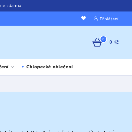
áme zdarma
Přihlášení
0
0 Kč
čení
Chlapecké oblečení