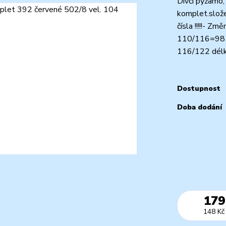
Dívčí pyžamo, 
komplet.slože
čísla !!!!!- Z
110/116=98 v
116/122 délka
Dostupnost
Doba dodání
179
148 Kč