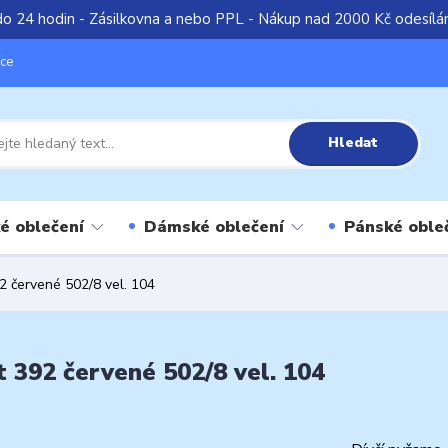
do 24 hodin - Zásilkovna a nebo PPL - Nákup nad 2000 Kč odesíl
íce
Hledat
é oblečení
Dámské oblečení
Pánské oble
2 červené 502/8 vel. 104
 392 červené 502/8 vel. 104