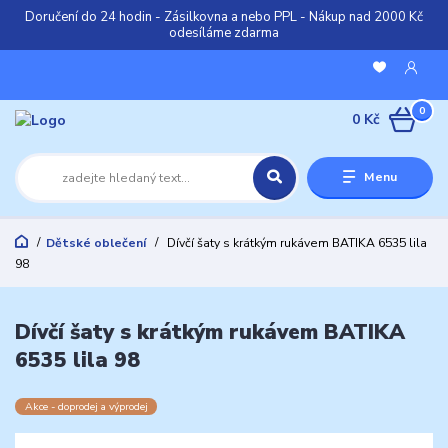
Doručení do 24 hodin - Zásilkovna a nebo PPL - Nákup nad 2000 Kč
odesíláme zdarma
0
0 Kč
Menu
Dětské oblečení
Dívčí šaty s krátkým rukávem BATIKA 6535 lila
98
Dívčí šaty s krátkým rukávem BATIKA
6535 lila 98
Akce - doprodej a výprodej