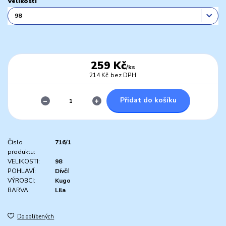
Velikosti
259 Kč
/
ks
214 Kč
bez DPH
Přidat do košíku
Číslo
716/1
produktu:
VELIKOSTI:
98
POHLAVÍ:
Dívčí
VÝROBCI:
Kugo
BARVA:
Lila
Do oblíbených