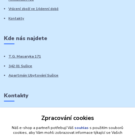
Vrácení zboží ve 14denní době
Kontakty
Kde nás najdete
T.G. Masaryka 171
342 01 Sušice
Apartmán Ubytování Sušice
Kontakty
Marie Sedláčková
Zpracování cookies
+420 776 728 764
Volat PO-NE do 21 hodin
Náš e-shop a partneři potřebují Váš
souhlas
s použitím souborů
cookies, aby Vám mohli zobrazovat informace týkající se Vašich