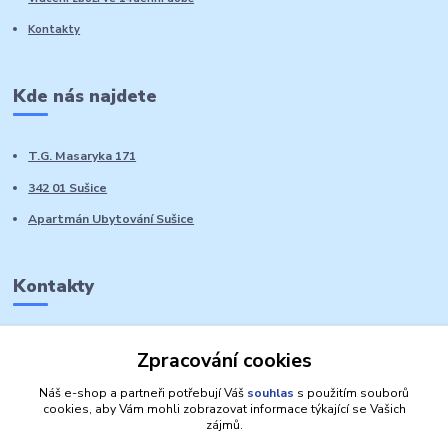
Kontakty
Kde nás najdete
T.G. Masaryka 171
342 01 Sušice
Apartmán Ubytování Sušice
Kontakty
Marie Sedláčková
Zpracování cookies
+420 776 728 764
Volat PO-NE do 21 hodin
Náš e-shop a partneři potřebují Váš
souhlas
s použitím souborů
cookies, aby Vám mohli zobrazovat informace týkající se Vašich
zájmů.