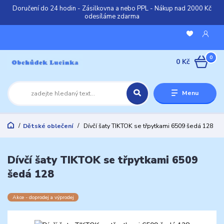
Doručení do 24 hodin - Zásilkovna a nebo PPL - Nákup nad 2000 Kč
odesíláme zdarma
0
0 Kč
Menu
Dětské oblečení
Dívčí šaty TIKTOK se třpytkami 6509 šedá 128
Dívčí šaty TIKTOK se třpytkami 6509
šedá 128
Akce - doprodej a výprodej