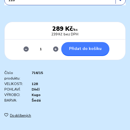
289 Kč
/
ks
239 Kč
bez DPH
Přidat do košíku
Číslo
716/15
produktu:
VELIKOSTI:
128
POHLAVÍ:
Dívčí
VÝROBCI:
Kugo
BARVA:
Šedá
Do oblíbených