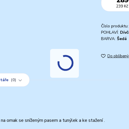
239 Kč
Číslo produktu:
POHLAVÍ:
Dívč
BARVA:
Šedá
Do oblíbený
táře
0
 na omak se sníženým pasem a tunýlek a ke stažení .