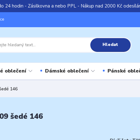
do 24 hodin - Zásilkovna a nebo PPL - Nákup nad 2000 Kč odesíl
íce
Hledat
é oblečení
Dámské oblečení
Pánské oble
 šedé 146
09 šedé 146