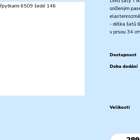
Dívčí šaty TI
sníženým pase
elastenrozměr
- délka šatů 
v prsou 34 cmv
Dostupnost
Doba dodání
Velikosti
289