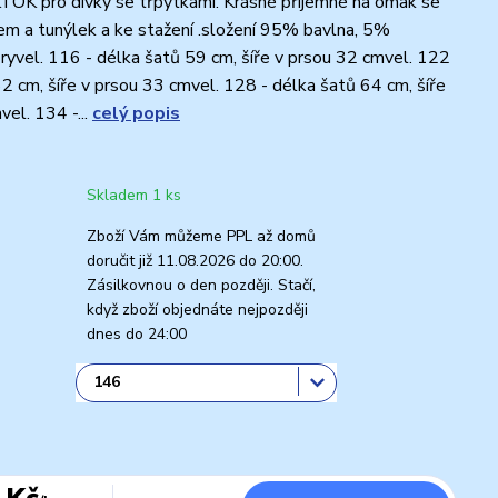
KTOK pro dívky se třpytkami. Krásné příjemné na omak se
m a tunýlek a ke stažení .složení 95% bavlna, 5%
yvel. 116 - délka šatů 59 cm, šíře v prsou 32 cmvel. 122
62 cm, šíře v prsou 33 cmvel. 128 - délka šatů 64 cm, šíře
el. 134 -...
celý popis
Skladem 1 ks
Zboží Vám můžeme PPL až domů
doručit již 11.08.2026 do 20:00.
Zásilkovnou o den později. Stačí,
když zboží objednáte nejpozději
dnes do 24:00
 Kč