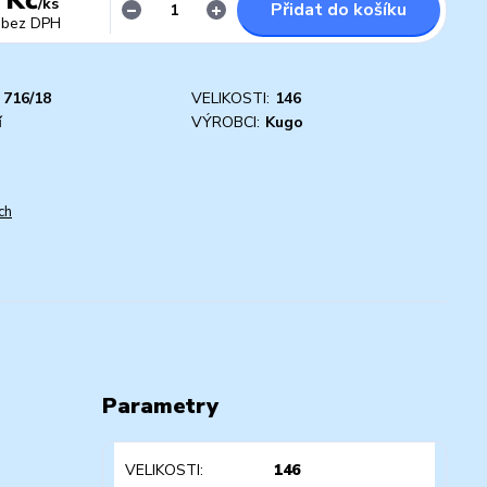
/
ks
Přidat do košíku
bez DPH
716/18
VELIKOSTI:
146
í
VÝROBCI:
Kugo
ch
Parametry
VELIKOSTI
146