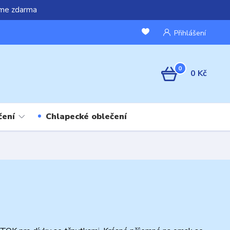
áme zdarma
Přihlášení
0
0 Kč
čení
Chlapecké oblečení