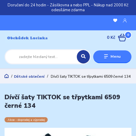
Doručení do 24 hodin - Zásilkovna a nebo PPL - Nákup nad 2000 Kč
odesíláme zdarma
0
0 Kč
Menu
Dětské oblečení
Dívčí šaty TIKTOK se třpytkami 6509 černé 134
Dívčí šaty TIKTOK se třpytkami 6509
černé 134
Akce - doprodej a výprodej