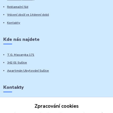
Reklamační řád
Vrácení zboží ve 14denní době
Kontakty
Kde nás najdete
T.G. Masaryka 171
342 01 Sušice
Apartmán Ubytování Sušice
Kontakty
Marie Sedláčková
Zpracování cookies
+420 776 728 764
Volat PO-NE do 21 hodin