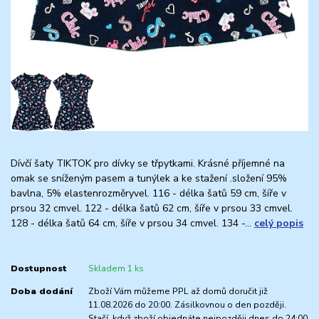
Dívčí šaty TIKTOK pro dívky se třpytkami. Krásné příjemné na
omak se sníženým pasem a tunýlek a ke stažení .složení 95%
bavlna, 5% elastenrozměryvel. 116 - délka šatů 59 cm, šíře v
prsou 32 cmvel. 122 - délka šatů 62 cm, šíře v prsou 33 cmvel.
128 - délka šatů 64 cm, šíře v prsou 34 cmvel. 134 -...
celý popis
Dostupnost
Skladem 1 ks
Doba dodání
Zboží Vám můžeme PPL až domů doručit již
11.08.2026 do 20:00. Zásilkovnou o den později.
Stačí, když zboží objednáte nejpozději dnes do 24:00